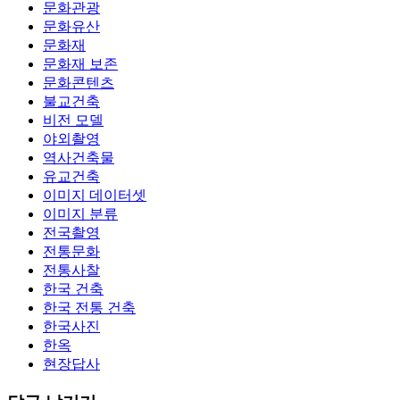
문화관광
문화유산
문화재
문화재 보존
문화콘텐츠
불교건축
비전 모델
야외촬영
역사건축물
유교건축
이미지 데이터셋
이미지 분류
전국촬영
전통문화
전통사찰
한국 건축
한국 전통 건축
한국사진
한옥
현장답사