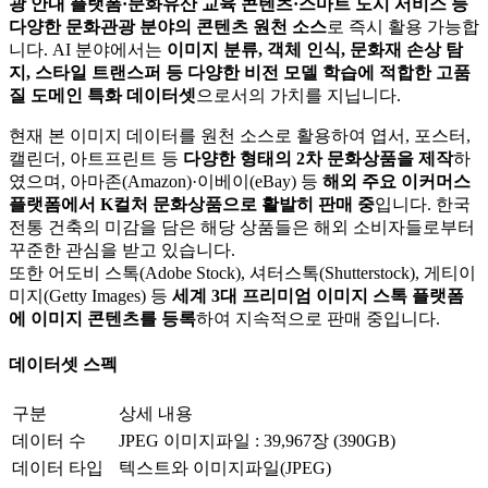
광 안내 플랫폼·문화유산 교육 콘텐츠·스마트 도시 서비스 등
다양한 문화관광 분야의 콘텐츠 원천 소스
로 즉시 활용 가능합
니다. AI 분야에서는
이미지 분류, 객체 인식, 문화재 손상 탐
지, 스타일 트랜스퍼 등 다양한 비전 모델 학습에 적합한 고품
질 도메인 특화 데이터셋
으로서의 가치를 지닙니다.
현재 본 이미지 데이터를 원천 소스로 활용하여 엽서, 포스터,
캘린더, 아트프린트 등
다양한 형태의 2차 문화상품을 제작
하
였으며, 아마존(Amazon)·이베이(eBay) 등
해외 주요 이커머스
플랫폼에서 K컬처 문화상품으로 활발히 판매 중
입니다. 한국
전통 건축의 미감을 담은 해당 상품들은 해외 소비자들로부터
꾸준한 관심을 받고 있습니다.
또한 어도비 스톡(Adobe Stock), 셔터스톡(Shutterstock), 게티이
미지(Getty Images) 등
세계 3대 프리미엄 이미지 스톡 플랫폼
에 이미지 콘텐츠를 등록
하여 지속적으로 판매 중입니다.
데이터셋 스펙
구분
상세 내용
데이터 수
JPEG 이미지파일 : 39,967장 (390GB)
데이터 타입
텍스트와 이미지파일(JPEG)