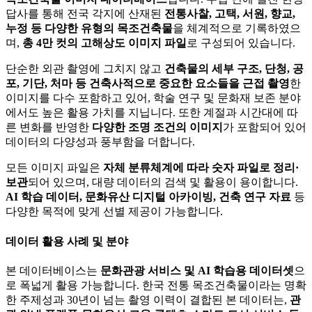
답사를 통해 전국 각지에 산재된
전통사찰, 고택, 서원, 향교,
누정 등 다양한 유형의 목조건축물
을 체계적으로 기록하였으
며,
총 4만 컷의 고해상도 이미지 파일
로 구성되어 있습니다.
단순한 외관 촬영에 그치지 않고
건축물의 세부 구조, 단청, 공
포, 기단, 처마 등 건축사적으로 중요한 요소들을 근접 촬영
한
이미지를 다수 포함하고 있어, 학술 연구 및 문화재 보존 분야
에서도 높은 활용 가치를 지닙니다. 또한 계절과 시간대에 따
른 변화를 반영한
다양한 조명 조건의 이미지
가 포함되어 있어
데이터의 다양성과 풍부함을 더합니다.
모든 이미지 파일은
자체 분류체계에 따라 숫자 파일로 정리·
보관
되어 있으며, 대량 데이터의 검색 및 활용이 용이합니다.
AI 학습 데이터, 문화유산 디지털 아카이빙, 건축 연구 자료
등
다양한 목적에 맞게 선별 제공이 가능합니다.
데이터 활용 사례 및 분야
본 데이터베이스는
문화관광 서비스 및 AI 학습용 데이터셋
으
로 폭넓게 활용 가능합니다. 한국 전통 목조건축물이라는 명확
한 주제성과 30년이 넘는 촬영 이력이 결합된 본 데이터는,
관