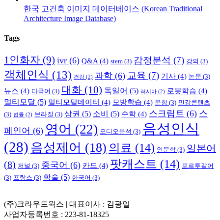
한국 고건축 이미지 데이터베이스 (Korean Traditional
Architecture Image Database)
Tags
1인화자
(9)
감정분석
(7)
ivr
(6)
Q&A
(4)
stem
(3)
강의
(3)
객체인식
(13)
교육
(7)
과학
(6)
기사
(4)
논문
(3)
건강
(2)
대화
(10)
독일어
(5)
뉴스
(4)
로봇학습
(4)
다국어
(3)
러시아
(2)
멀티모달
(5)
멀티모달데이터
(4)
모방학습
(4)
문항
(3)
민감콘텐츠
스크립트
(6)
스
상권
(5)
소비
(5)
수학
(4)
(3)
브라질
(3)
법률
(2)
음성인식
영어
(22)
페인어
(6)
오디오분석
(3)
(28)
음성제어
(18)
의료
(14)
일본어
인문학
(3)
팟캐스트
(14)
(8)
중국어
(6)
카드
(4)
저널
(3)
포르투갈어
학술
(5)
(3)
프랑스
(3)
한국어
(3)
(주)크라우드웍스 | 대표이사 : 김광일
사업자등록번호 : 223-81-18325