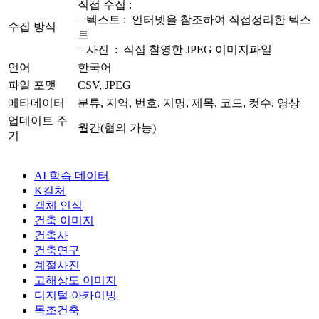
직접 수집 :
– 텍스트 : 인터넷을 참조하여 직접정리한 텍스
수집 방식
트
– 사진 : 직접 찰영한 JPEG 이미지파일
언어
한국어
파일 포맷
CSV, JPEG
메타데이터
분류, 지역, 번호, 지명, 제목, 코드, 컷수, 영상
업데이트 주
월간(협의 가능)
기
AI 학습 데이터
K컬처
객체 인식
건축 이미지
건축사
건축연구
계절사진
고해상도 이미지
디지털 아카이빙
목조건축