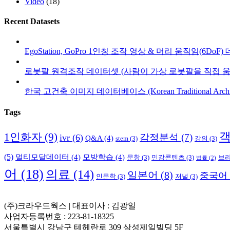
Video
(18)
Recent Datasets
EgoStation, GoPro 1인칭 조작 영상 & 머리 움직임(6DoF
로봇팔 원격조작 데이터셋 (사람이 가상 로봇팔을 직접 움
한국 고건축 이미지 데이터베이스 (Korean Traditional Architect
Tags
1인화자
(9)
감정분석
(7)
ivr
(6)
Q&A
(4)
stem
(3)
강의
(3)
(5)
멀티모달데이터
(4)
모방학습
(4)
문항
(3)
민감콘텐츠
(3)
브
법률
(2)
어
(18)
의료
(14)
일본어
(8)
중국어
인문학
(3)
저널
(3)
(주)크라우드웍스 | 대표이사 : 김광일
사업자등록번호 : 223-81-18325
서울특별시 강남구 테헤란로 309 삼성제일빌딩 5F