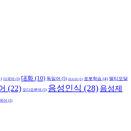
대화
(10)
독일어
(5)
멀티모달
)
로봇학습
(4)
다국어
(3)
러시아
(2)
음성인식
(28)
어
(22)
음성제
오디오분석
(3)
국어
(3)