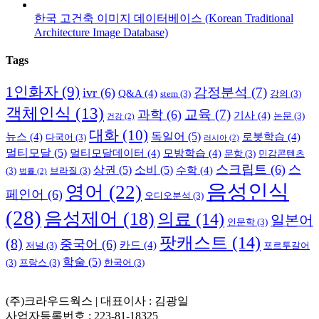
한국 고건축 이미지 데이터베이스 (Korean Traditional
Architecture Image Database)
Tags
1인화자
(9)
감정분석
(7)
ivr
(6)
Q&A
(4)
stem
(3)
강의
(3)
객체인식
(13)
교육
(7)
과학
(6)
기사
(4)
논문
(3)
건강
(2)
대화
(10)
독일어
(5)
뉴스
(4)
로봇학습
(4)
다국어
(3)
러시아
(2)
멀티모달
(5)
멀티모달데이터
(4)
모방학습
(4)
문항
(3)
민감콘텐츠
스크립트
(6)
스
상권
(5)
소비
(5)
수학
(4)
(3)
브라질
(3)
법률
(2)
음성인식
영어
(22)
페인어
(6)
오디오분석
(3)
(28)
음성제어
(18)
의료
(14)
일본어
인문학
(3)
팟캐스트
(14)
(8)
중국어
(6)
카드
(4)
저널
(3)
포르투갈어
학술
(5)
(3)
프랑스
(3)
한국어
(3)
(주)크라우드웍스 | 대표이사 : 김광일
사업자등록번호 : 223-81-18325