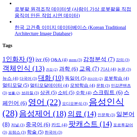
로봇팔 원격조작 데이터셋 (사람이 가상 로봇팔을 직접
움직여 만든 작업 시연 데이터)
한국 고건축 이미지 데이터베이스 (Korean Traditional
Architecture Image Database)
Tags
1인화자
(9)
감정분석
(7)
ivr
(6)
Q&A
(4)
stem
(3)
강의
(3)
객체인식
(13)
교육
(7)
과학
(6)
기사
(4)
논문
(3)
건강
(2)
대화
(10)
독일어
(5)
뉴스
(4)
로봇학습
(4)
다국어
(3)
러시아
(2)
멀티모달
(5)
멀티모달데이터
(4)
모방학습
(4)
문항
(3)
민감콘텐츠
스크립트
(6)
스
상권
(5)
소비
(5)
수학
(4)
(3)
브라질
(3)
법률
(2)
음성인식
영어
(22)
페인어
(6)
오디오분석
(3)
(28)
음성제어
(18)
의료
(14)
일본어
인문학
(3)
팟캐스트
(14)
(8)
중국어
(6)
카드
(4)
저널
(3)
포르투갈어
학술
(5)
(3)
프랑스
(3)
한국어
(3)