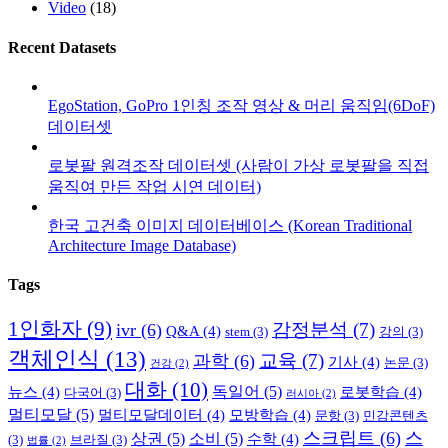
Video
(18)
Recent Datasets
EgoStation, GoPro 1인칭 조작 영상 & 머리 움직임(6DoF)
데이터셋
로봇팔 원격조작 데이터셋 (사람이 가상 로봇팔을 직접
움직여 만든 작업 시연 데이터)
한국 고건축 이미지 데이터베이스 (Korean Traditional
Architecture Image Database)
Tags
1인화자
(9)
감정분석
(7)
ivr
(6)
Q&A
(4)
stem
(3)
강의
(3)
객체인식
(13)
교육
(7)
과학
(6)
기사
(4)
논문
(3)
건강
(2)
대화
(10)
독일어
(5)
뉴스
(4)
로봇학습
(4)
다국어
(3)
러시아
(2)
멀티모달
(5)
멀티모달데이터
(4)
모방학습
(4)
문항
(3)
민감콘텐츠
스크립트
(6)
스
상권
(5)
소비
(5)
수학
(4)
(3)
브라질
(3)
법률
(2)