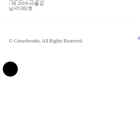
: 제 2019-서울강
남-05382호
© Crowdworks. All Rights Reserved.