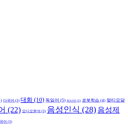
대화
(10)
독일어
(5)
멀티모달
)
로봇학습
(4)
다국어
(3)
러시아
(2)
음성인식
(28)
어
(22)
음성제
오디오분석
(3)
국어
(3)