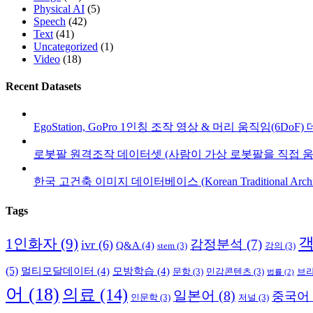
Physical AI
(5)
Speech
(42)
Text
(41)
Uncategorized
(1)
Video
(18)
Recent Datasets
EgoStation, GoPro 1인칭 조작 영상 & 머리 움직임(6DoF
로봇팔 원격조작 데이터셋 (사람이 가상 로봇팔을 직접 움
한국 고건축 이미지 데이터베이스 (Korean Traditional Architect
Tags
1인화자
(9)
감정분석
(7)
ivr
(6)
Q&A
(4)
stem
(3)
강의
(3)
(5)
멀티모달데이터
(4)
모방학습
(4)
문항
(3)
민감콘텐츠
(3)
브
법률
(2)
어
(18)
의료
(14)
일본어
(8)
중국어
인문학
(3)
저널
(3)