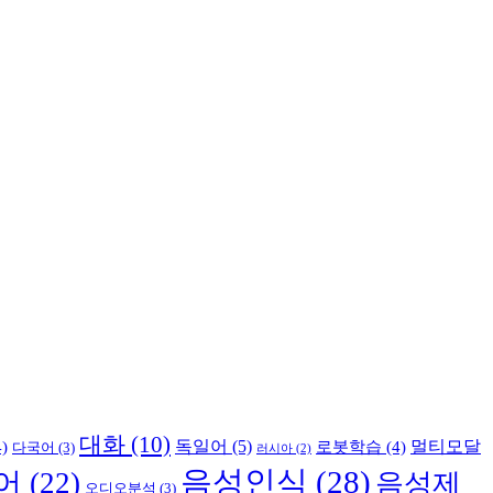
대화
(10)
독일어
(5)
멀티모달
)
로봇학습
(4)
다국어
(3)
러시아
(2)
음성인식
(28)
어
(22)
음성제
오디오분석
(3)