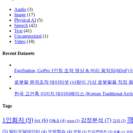
Audio
(3)
Image
(17)
Physical AI
(5)
Speech
(42)
Text
(41)
Uncategorized
(1)
Video
(18)
Recent Datasets
EgoStation, GoPro 1인칭 조작 영상 & 머리 움직임(6DoF
로봇팔 원격조작 데이터셋 (사람이 가상 로봇팔을 직접 움
한국 고건축 이미지 데이터베이스 (Korean Traditional Architect
Tags
1인화자
(9)
감정분석
(7)
ivr
(6)
Q&A
(4)
stem
(3)
강의
(3)
(5)
멀티모달데이터
(4)
모방학습
(4)
문항
(3)
민감콘텐츠
(3)
브
법률
(2)