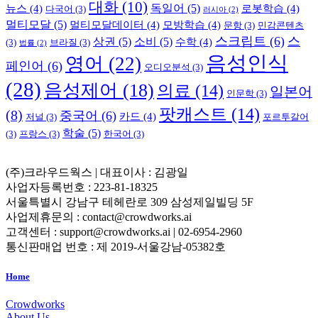
대화
(10)
독일어
(5)
뉴스
(4)
로봇학습
(4)
다국어
(3)
러시아
(2)
멀티모달
(5)
멀티모달데이터
(4)
모방학습
(4)
문항
(3)
민감콘텐츠
스크립트
(6)
스
상권
(5)
소비
(5)
수학
(4)
(3)
브라질
(3)
법률
(2)
음성인식
영어
(22)
페인어
(6)
오디오분석
(3)
(28)
음성제어
(18)
의료
(14)
일본어
인문학
(3)
팟캐스트
(14)
(8)
중국어
(6)
카드
(4)
저널
(3)
포르투갈어
학술
(5)
(3)
프랑스
(3)
한국어
(3)
(주)크라우드웍스 | 대표이사 : 김광일
사업자등록번호 : 223-81-18325
서울특별시 강남구 테헤란로 309 삼성제일빌딩 5F
사업제휴문의 : contact@crowdworks.ai
고객센터 : support@crowdworks.ai | 02-6954-2960
통신판매업 번호 : 제 2019-서울강남-05382호
Home
Crowdworks
About Us