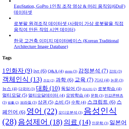
EgoStation, GoPro 1인칭 조작 영상 & 머리 움직임(6DoF)
데이터셋
로봇팔 원격조작 데이터셋 (사람이 가상 로봇팔을 직접
움직여 만든 작업 시연 데이터)
한국 고건축 이미지 데이터베이스 (Korean Traditional
Architecture Image Database)
Tags
1인화자
(9)
감정분석
(7)
ivr
(6)
Q&A
(4)
stem
(3)
강의
(3)
객체인식
(13)
교육
(7)
과학
(6)
기사
(4)
논문
(3)
건강
(2)
대화
(10)
독일어
(5)
뉴스
(4)
로봇학습
(4)
다국어
(3)
러시아
(2)
멀티모달
(5)
멀티모달데이터
(4)
모방학습
(4)
문항
(3)
민감콘텐츠
스크립트
(6)
스
상권
(5)
소비
(5)
수학
(4)
(3)
브라질
(3)
법률
(2)
음성인식
영어
(22)
페인어
(6)
오디오분석
(3)
(28)
음성제어
(18)
의료
(14)
일본어
인문학
(3)