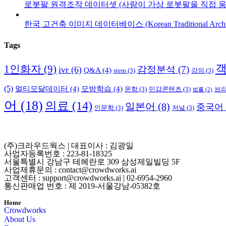
로봇팔 원격조작 데이터셋 (사람이 가상 로봇팔을 직접 움
한국 고건축 이미지 데이터베이스 (Korean Traditional Architect
Tags
1인화자
(9)
감정분석
(7)
ivr
(6)
Q&A
(4)
stem
(3)
강의
(3)
(5)
멀티모달데이터
(4)
모방학습
(4)
문항
(3)
민감콘텐츠
(3)
브
법률
(2)
어
(18)
의료
(14)
일본어
(8)
중국어
인문학
(3)
저널
(3)
(주)크라우드웍스 | 대표이사 : 김광일
사업자등록번호 : 223-81-18325
서울특별시 강남구 테헤란로 309 삼성제일빌딩 5F
사업제휴문의 : contact@crowdworks.ai
고객센터 : support@crowdworks.ai | 02-6954-2960
통신판매업 번호 : 제 2019-서울강남-05382호
Home
Crowdworks
About Us