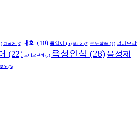
대화
(10)
독일어
(5)
멀티모달
)
로봇학습
(4)
다국어
(3)
러시아
(2)
음성인식
(28)
어
(22)
음성제
오디오분석
(3)
국어
(3)