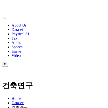
About Us
Datasets
Physical AI
Text
Audio
Speech
Image
Video
X
건축연구
Home
Datasets
건축연구