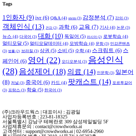
Tags
1인화자
(9)
감정분석
(7)
ivr
(6)
Q&A
(4)
stem
(3)
강의
(3)
객체인식
(13)
교육
(7)
과학
(6)
기사
(4)
논문
(3)
건강
(2)
대화
(10)
독일어
(5)
뉴스
(4)
로봇학습
(4)
다국어
(3)
러시아
(2)
멀티모달
(5)
멀티모달데이터
(4)
모방학습
(4)
문항
(3)
민감콘텐츠
스크립트
(6)
스
상권
(5)
소비
(5)
수학
(4)
(3)
브라질
(3)
법률
(2)
음성인식
영어
(22)
페인어
(6)
오디오분석
(3)
(28)
음성제어
(18)
의료
(14)
일본어
인문학
(3)
팟캐스트
(14)
(8)
중국어
(6)
카드
(4)
저널
(3)
포르투갈어
학술
(5)
(3)
프랑스
(3)
한국어
(3)
(주)크라우드웍스 | 대표이사 : 김광일
사업자등록번호 : 223-81-18325
서울특별시 강남구 테헤란로 309 삼성제일빌딩 5F
사업제휴문의 : contact@crowdworks.ai
고객센터 : support@crowdworks.ai | 02-6954-2960