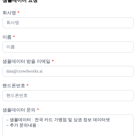
샘플데이터 요청
샘
회사명
*
플
데
이
터
이름
*
요
청
샘플데이터 받을 이메일
*
핸드폰번호
*
샘플데이터 문의
*