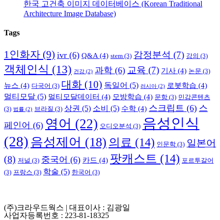
한국 고건축 이미지 데이터베이스 (Korean Traditional
Architecture Image Database)
Tags
1인화자
(9)
감정분석
(7)
ivr
(6)
Q&A
(4)
stem
(3)
강의
(3)
객체인식
(13)
교육
(7)
과학
(6)
기사
(4)
논문
(3)
건강
(2)
대화
(10)
독일어
(5)
뉴스
(4)
로봇학습
(4)
다국어
(3)
러시아
(2)
멀티모달
(5)
멀티모달데이터
(4)
모방학습
(4)
문항
(3)
민감콘텐츠
스크립트
(6)
스
상권
(5)
소비
(5)
수학
(4)
(3)
브라질
(3)
법률
(2)
음성인식
영어
(22)
페인어
(6)
오디오분석
(3)
(28)
음성제어
(18)
의료
(14)
일본어
인문학
(3)
팟캐스트
(14)
(8)
중국어
(6)
카드
(4)
저널
(3)
포르투갈어
학술
(5)
(3)
프랑스
(3)
한국어
(3)
(주)크라우드웍스 | 대표이사 : 김광일
사업자등록번호 : 223-81-18325