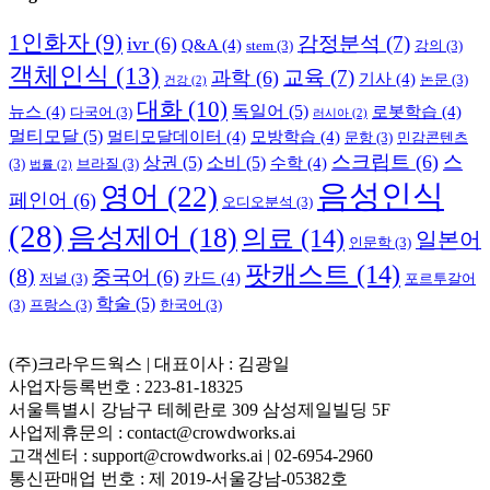
1인화자
(9)
감정분석
(7)
ivr
(6)
Q&A
(4)
stem
(3)
강의
(3)
객체인식
(13)
교육
(7)
과학
(6)
기사
(4)
논문
(3)
건강
(2)
대화
(10)
독일어
(5)
뉴스
(4)
로봇학습
(4)
다국어
(3)
러시아
(2)
멀티모달
(5)
멀티모달데이터
(4)
모방학습
(4)
문항
(3)
민감콘텐츠
스크립트
(6)
스
상권
(5)
소비
(5)
수학
(4)
(3)
브라질
(3)
법률
(2)
음성인식
영어
(22)
페인어
(6)
오디오분석
(3)
(28)
음성제어
(18)
의료
(14)
일본어
인문학
(3)
팟캐스트
(14)
(8)
중국어
(6)
카드
(4)
저널
(3)
포르투갈어
학술
(5)
(3)
프랑스
(3)
한국어
(3)
(주)크라우드웍스 | 대표이사 : 김광일
사업자등록번호 : 223-81-18325
서울특별시 강남구 테헤란로 309 삼성제일빌딩 5F
사업제휴문의 : contact@crowdworks.ai
고객센터 : support@crowdworks.ai | 02-6954-2960
통신판매업 번호 : 제 2019-서울강남-05382호