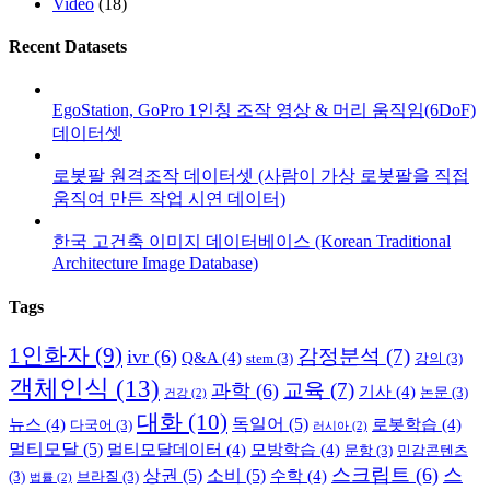
Video
(18)
Recent Datasets
EgoStation, GoPro 1인칭 조작 영상 & 머리 움직임(6DoF)
데이터셋
로봇팔 원격조작 데이터셋 (사람이 가상 로봇팔을 직접
움직여 만든 작업 시연 데이터)
한국 고건축 이미지 데이터베이스 (Korean Traditional
Architecture Image Database)
Tags
1인화자
(9)
감정분석
(7)
ivr
(6)
Q&A
(4)
stem
(3)
강의
(3)
객체인식
(13)
교육
(7)
과학
(6)
기사
(4)
논문
(3)
건강
(2)
대화
(10)
독일어
(5)
뉴스
(4)
로봇학습
(4)
다국어
(3)
러시아
(2)
멀티모달
(5)
멀티모달데이터
(4)
모방학습
(4)
문항
(3)
민감콘텐츠
스크립트
(6)
스
상권
(5)
소비
(5)
수학
(4)
(3)
브라질
(3)
법률
(2)