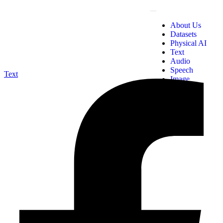
About Us
Datasets
Physical AI
Text
Audio
Speech
Text
Image
Video
X