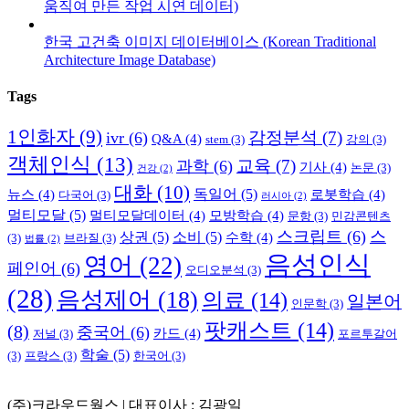
움직여 만든 작업 시연 데이터)
한국 고건축 이미지 데이터베이스 (Korean Traditional
Architecture Image Database)
Tags
1인화자
(9)
감정분석
(7)
ivr
(6)
Q&A
(4)
stem
(3)
강의
(3)
객체인식
(13)
교육
(7)
과학
(6)
기사
(4)
논문
(3)
건강
(2)
대화
(10)
독일어
(5)
뉴스
(4)
로봇학습
(4)
다국어
(3)
러시아
(2)
멀티모달
(5)
멀티모달데이터
(4)
모방학습
(4)
문항
(3)
민감콘텐츠
스크립트
(6)
스
상권
(5)
소비
(5)
수학
(4)
(3)
브라질
(3)
법률
(2)
음성인식
영어
(22)
페인어
(6)
오디오분석
(3)
(28)
음성제어
(18)
의료
(14)
일본어
인문학
(3)
팟캐스트
(14)
(8)
중국어
(6)
카드
(4)
저널
(3)
포르투갈어
학술
(5)
(3)
프랑스
(3)
한국어
(3)
(주)크라우드웍스 | 대표이사 : 김광일