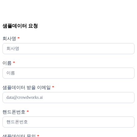
샘플데이터 요청
샘
회사명
*
플
데
이
이름
*
터
요
청
샘플데이터 받을 이메일
*
핸드폰번호
*
샘플데이터 문의
*