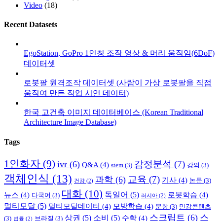
Video
(18)
Recent Datasets
EgoStation, GoPro 1인칭 조작 영상 & 머리 움직임(6DoF)
데이터셋
로봇팔 원격조작 데이터셋 (사람이 가상 로봇팔을 직접
움직여 만든 작업 시연 데이터)
한국 고건축 이미지 데이터베이스 (Korean Traditional
Architecture Image Database)
Tags
1인화자
(9)
감정분석
(7)
ivr
(6)
Q&A
(4)
stem
(3)
강의
(3)
객체인식
(13)
교육
(7)
과학
(6)
기사
(4)
논문
(3)
건강
(2)
대화
(10)
독일어
(5)
뉴스
(4)
로봇학습
(4)
다국어
(3)
러시아
(2)
멀티모달
(5)
멀티모달데이터
(4)
모방학습
(4)
문항
(3)
민감콘텐츠
스크립트
(6)
스
상권
(5)
소비
(5)
수학
(4)
(3)
브라질
(3)
법률
(2)