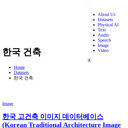
About Us
Datasets
Physical AI
Text
Audio
Speech
Image
한국 건축
Video
X
Home
Datasets
한국 건축
Image
한국 고건축 이미지 데이터베이스
(Korean Traditional Architecture Image