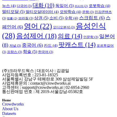
대화
(10)
독일어
(5)
뉴스
(4)
로봇학습
(4)
다국어
(3)
러시아
(2)
멀티모달
(5)
멀티모달데이터
(4)
모방학습
(4)
문항
(3)
민감콘텐츠
스크립트
(6)
스
상권
(5)
소비
(5)
수학
(4)
(3)
브라질
(3)
법률
(2)
음성인식
영어
(22)
페인어
(6)
오디오분석
(3)
(28)
음성제어
(18)
의료
(14)
일본어
인문학
(3)
팟캐스트
(14)
(8)
중국어
(6)
카드
(4)
저널
(3)
포르투갈어
학술
(5)
(3)
프랑스
(3)
한국어
(3)
(주)크라우드웍스 | 대표이사 : 김광일
사업자등록번호 : 223-81-18325
서울특별시 강남구 테헤란로 309 삼성제일빌딩 5F
사업제휴문의 : contact@crowdworks.ai
고객센터 : support@crowdworks.ai | 02-6954-2960
통신판매업 번호 : 제 2019-서울강남-05382호
Home
Crowdworks
About Us
Datasets