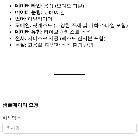
데이터 타입:
음성 (오디오 파일)
데이터 분량:
5,850시간
언어:
이탈리아어
도메인:
팟캐스트 (다양한 주제 및 대화 스타일 포함)
데이터 유형:
라이브 팟캐스트 녹음
전사:
서비스로 제공 (텍스트 전사본 포함)
음질:
고음질, 다양한 녹음 환경 반영
샘플데이터 요청
샘
회사명
*
플
데
이
터